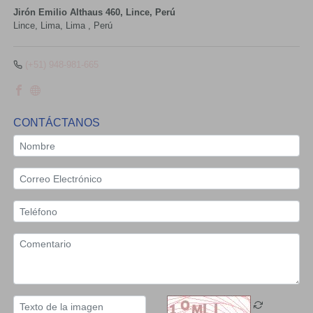
Jirón Emilio Althaus 460, Lince, Perú
Lince,
Lima, Lima
,
Perú
(+51) 948-981-665
CONTÁCTANOS