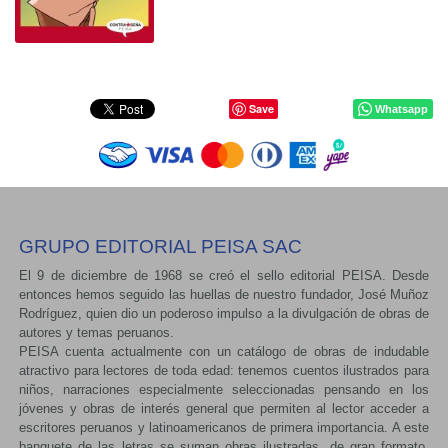
Save
Whatsapp
GRUPO EDITORIAL PEISA SAC
El 9 de diciembre de 1968 se creó el sello editorial PEISA. Desde
entonces hemos seguido las huellas de nuestro fundador, José Muñoz
Rodríguez, quien dio un poderoso impulso a la divulgación de obras de
autores y temas peruanos.
PEISA cuenta actualmente con un catálogo de obras de indudable
atractivo para lectores de toda edad: tenemos cuentos ilustrados para
niños, narraciones especialmente seleccionadas pensando en los
jóvenes y obras de interés general que permiten al lector acceder a
escritores peruanos y latinoamericanos de primera importancia. A este
banquete de las letras se suman obras ilustradas, de gran formato,