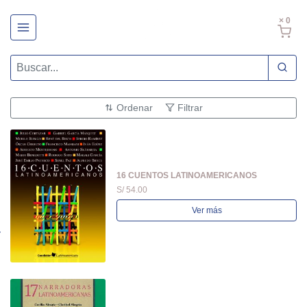
× 0
Ordenar
Filtrar
16 CUENTOS LATINOAMERICANOS
S/ 54.00
Ver más