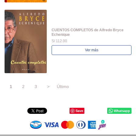
CUENTOS COMPLETOS de Alfredo Bryce
Echenique
S/ 112.00
Ver más
1
2
3
>
Último
Save
Whatsapp