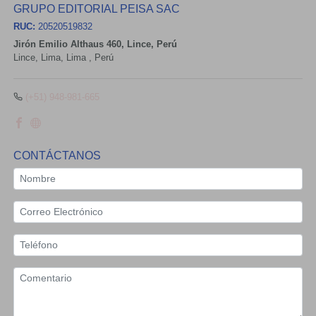
GRUPO EDITORIAL PEISA SAC
RUC:
20520519832
Jirón Emilio Althaus 460, Lince, Perú
Lince,
Lima, Lima
,
Perú
(+51) 948-981-665
CONTÁCTANOS