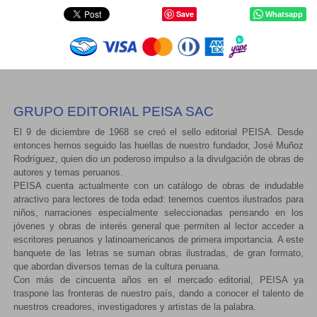
Save
Whatsapp
GRUPO EDITORIAL PEISA SAC
El 9 de diciembre de 1968 se creó el sello editorial PEISA. Desde
entonces hemos seguido las huellas de nuestro fundador, José Muñoz
Rodríguez, quien dio un poderoso impulso a la divulgación de obras de
autores y temas peruanos.
PEISA cuenta actualmente con un catálogo de obras de indudable
atractivo para lectores de toda edad: tenemos cuentos ilustrados para
niños, narraciones especialmente seleccionadas pensando en los
jóvenes y obras de interés general que permiten al lector acceder a
escritores peruanos y latinoamericanos de primera importancia. A este
banquete de las letras se suman obras ilustradas, de gran formato,
que abordan diversos temas de la cultura peruana.
Con más de cincuenta años en el mercado editorial, PEISA ya
traspone las fronteras de nuestro país, dando a conocer el talento de
nuestros creadores, investigadores y artistas de la palabra.