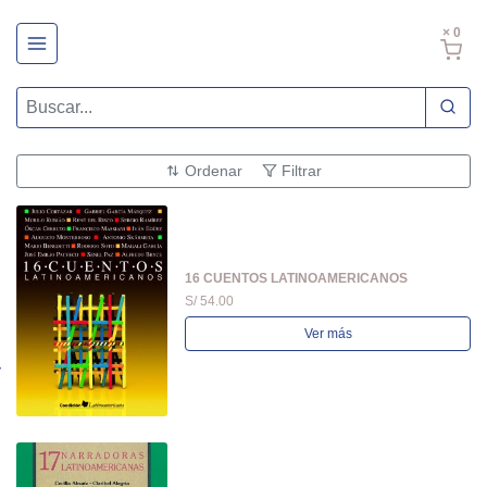
× 0
Ordenar
Filtrar
16 CUENTOS LATINOAMERICANOS
S/ 54.00
Ver más