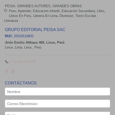
PEISA: GRANDES AUTORES, GRANDES OBRAS
Peru
Aprender
Educación Infantil
Educación Secundaria
Libro
Libros En Peru
Librería En Lima
Diversion
Texto Escolar
Literatura
GRUPO EDITORIAL PEISA SAC
RUC:
20520519832
Jirón Emilio Althaus 460, Lince, Perú
Lince,
Lima, Lima
,
Perú
(+51) 948-981-665
CONTÁCTANOS