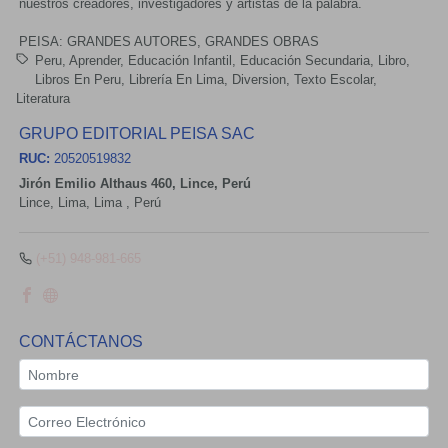
nuestros creadores, investigadores y artistas de la palabra.
PEISA: GRANDES AUTORES, GRANDES OBRAS
Peru
Aprender
Educación Infantil
Educación Secundaria
Libro
Libros En Peru
Librería En Lima
Diversion
Texto Escolar
Literatura
GRUPO EDITORIAL PEISA SAC
RUC:
20520519832
Jirón Emilio Althaus 460, Lince, Perú
Lince,
Lima, Lima
,
Perú
(+51) 948-981-665
CONTÁCTANOS