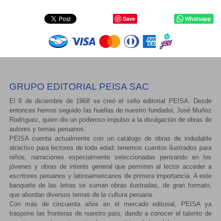
Save
Whatsapp
GRUPO EDITORIAL PEISA SAC
El 9 de diciembre de 1968 se creó el sello editorial PEISA. Desde
entonces hemos seguido las huellas de nuestro fundador, José Muñoz
Rodríguez, quien dio un poderoso impulso a la divulgación de obras de
autores y temas peruanos.
PEISA cuenta actualmente con un catálogo de obras de indudable
atractivo para lectores de toda edad: tenemos cuentos ilustrados para
niños, narraciones especialmente seleccionadas pensando en los
jóvenes y obras de interés general que permiten al lector acceder a
escritores peruanos y latinoamericanos de primera importancia. A este
banquete de las letras se suman obras ilustradas, de gran formato,
que abordan diversos temas de la cultura peruana.
Con más de cincuenta años en el mercado editorial, PEISA ya
traspone las fronteras de nuestro país, dando a conocer el talento de