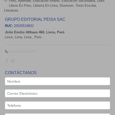
Peru
Aprender
Educación Infantil
Educación Secundaria
Libro
Libros En Peru
Librería En Lima
Diversion
Texto Escolar
Literatura
GRUPO EDITORIAL PEISA SAC
RUC:
20520519832
Jirón Emilio Althaus 460, Lince, Perú
Lince,
Lima, Lima
,
Perú
(+51) 948-981-665
CONTÁCTANOS